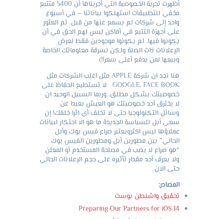
أظهرت تجربة الخصوصية التي أجريناها أن 5400 متتبع
مخفي للتطبيقات استهلكوا بياناتنا – في أسبوع
واحد إلى شركات لم يسمع عنها من قبل. تم العثور
على أجهزة التتبع في أماكن ليس لهم الحق في أن
يكونوا فيها. لم يكونوا موجودين فقط لعرض
الإعلانات ذات الصلة ولكن لسرقة معلوماتك الخاصة
وبيعها لمن يدفع أعلى سعر!!)
هنا نجد ان شركة APPLE مثل اغلب الشركات مثل
GOOGLE، FACE BOOK لا تستطيع الحفاظ على
خصوصيتك بشكل مطلق، وربما السبيل الوحيد ان
لا يخترق أحد خصوصيتك هو العيش بعيدا عن
وسائل التكنولوجيا حتى لا تخلف أي اثرا خلفك! إن
سعى أبل للسياسة الجديدة ما هو الا احتكار لبيانات
عملاؤها ليس اكترويعتبر صراع فيس بوك وأبل
الحالي” بين مطورين أبل ومطورين الفيس بوك
“هو صراع لا يصب في مصلحة المستخدم أو المعلن
ولا يعرف أحد مقدار تأثيره على حجم الإعلانات الحالي
حتى الان.
المصادر:
تحقيق واشنطن بوست
Preparing Our Partners for iOS 14