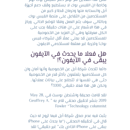
لمثل هذا التعديل مع توفر دعم للفيس بوك لهم
وخاصة ان الفيس بوك لا يستطيع وقف دعم أجهزة
أبل وانسحابه منها وحرمان قطاع كبير من
المستخدمين من التفاعل على منصة الفيس بوك
وبالتالي سوف يتم العمل وفقا للوضع الحالي. وركز
في هذا الاشعار على ان هناك حقيقة يجب على
الكل معرفتها وهي أن المزيد من الخصوصية
للمستخدمين قد يعني عملًا أقل لشركاء فيس
بوك! وتجربة غير ممتعة لمستخدمي الآيفون.
هل فعلا ما يحدث في الآيفون
يبقى في الآيفون؟!
دائما تتحدث شركة أبل عن الخصوصية وأنها أمان وان
كل مستخدميها يتمتعون بأكثر قدر من الخصوصية
حتى هي نفسها لا تتطلع على بيانات عملائها..
ولكن هل هذا فعلا حقيقي 100%؟
لقد قامت صحيفة واشنطن بوست في May 28,
2019 بنشر تحقيق صحفي قام به ” Geoffrey A.
Fowler “Technology columnist
يثبت فيه عدم صدق شركة أبل فيما تروج له حيث
قال في تحقيقه الصحفي (“ما يحدث على iPhone
يبقى على iPhone الخاص بك.” غير حقيقي! لقد