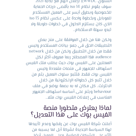
السنوي WWDC)) بإعلان انهم مع بداية 2021
سوف يقوم نظام iso 14 بأقصى درجات الحماية
للخصوصية وبطرق أيسر على العميل المستخدم
للموبايل وبخطوة واحدة على عكس نظام iso 13
الذي كان يستلزم الدخول في خطوات طويلة ولا
تبدو سهلة الاستخدام..
ولكن هنا من خلال الموافقة على منح بعض
التطبيقات الحق في جمع بيانات المستخدم وليس
فقط من خلال التطبيق ولكن من خلال network
audience هذا المصطلح ربما معروف أكثر لكل
المعلنين على الفيس بوك حيث يطلب منك الفيس
استهداف للجمهور في منصات متعددة وليس
الفيس بوك فقط، فتتبع سلوك العميل يتم من
خلال تتبع كل خطواته الإلكترونية من خلال
الانترنت.. كل مكان له به بصمة يوضع في ملف
behaviour ويتم على أساسه استهداف الجمهور
المناسب في إعلانات الفيس بوك مثلا..
لماذا يعترض متطورا منصة
الفيس بوك على هذا التعديل؟
أعلنت شركة الفيس بوك عن رفضها وعدم تأييدها
لهذا السياسة الجديدة لشركة أبل لما يسببه من
تأثير على الشركات الصغيرة، وعلى العميل أيضا.