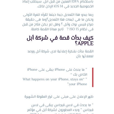
باستخدام IDFA المعين من قبل أبل، سيطلب إعداد
الخصوصية الجديد في iOS 14 الإذن لذلك.
ربما يبدو هذا التعديل جيدا حينما تقرأه للمرة الأولى
ولكن ما هي تبعات هذا التعديل؟وما هى حقيقة
صراع فيس بوك وأبل ؟ وهل لم يكن متاح من قبل
في نظام ISO 13 ? تابع معانا القصة كاملة.
كيف بدأت قصة في شركة أبل
APPLE
؟
القصة بدأت بفكرة إعلانية لدى شركة أبل ووعد
لعملائها بأن
” ما يحدث على iPhone يبقى على iPhone
الخاص بك “
” “What happens on your iPhone, stays on
your iPhone.”
ظهر الإعلان على مبنى على غرار المقولة الشهيرة
” ما يحدث في لاس فيجاس يبقى في لاس
فيجاس ” وبدء المطورون لشركة أبل في مؤتمر