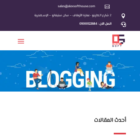
sales@alexsofthouse.com

2 شارع الكازينو -عمارة الأوقاف – سان ستيفانو – الإسكندرية

اتصل الآن : 01000122684

أحدث المقالات