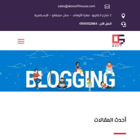
sales@alexsofthouse.com

2 شارع الكازينو -عمارة الأوقاف – سان ستيفانو – الإسكندرية

اتصل الآن : 01000122684

أحدث المقالات