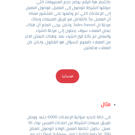
باختصار هذا الرقم يوضح حجم المصروفات التي
صرفتها الشركة للوصول إلى العميل، فوصول العميل
إلى الإعلانات التي تم وضعها على المنشور معناه
أن العميل بدأ بالتفاعل مع فريق المبيعات وبدأت
مرحلة ال Sales funnel، ولكن يرجى العلم أن هناك
بعض العملاء سوف يصلون إلى مرحلة الشراء
والبعض لم يأخذ قرار الشراء بعد، وهناك البعض الآخر
من العملاء دفعهم للسؤال هو الفضول، ولكن كل
العملاء محتملين.
خدماتنا
مثال
في حالة تحديد ميزانية الإعلانات 6000 جنيه، ووصل
لفريق مبيعات الشركة من اعلانات الفيس بوك 30
عميل، يكون تكلفة العميل الواحد للوصول للمنتج
200، الخطوة التالية تكون معرفة الـ Deal يتم مع