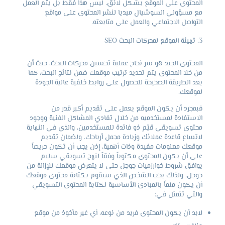
المحتوى على الموقع بشكل لائق. ليس هذا فقط بل يتم العمل
مع مسؤولي السوشيال ميديا لنشر المحتوى على مواقع
التواصل الاجتماعي والعمل على متابعته.
تهيئة الموقع لمحركات البحث SEO
المحتوى الجيد هو سر نجاح عملية تحسين محركات البحث، حيث أن
من خلا المحتوى يتم تحديد ترتيب موقعك ضمن نتائج البحث، كما
يعد الطريقة الصحيحة للحصول على روابط خلفية عالية الجودة
لموقعك.
فبمجرد أن يكون الموقع يعمل على تقديم أكبر قدر من
الاستفادة لمستخدميه من خلال تفادي المشاكل الفنية ووجود
محتوى تسويقي قيّم ذو فائدة للمستخدمين، والذي في النهاية
لاتساع قاعدة عملائك وزيادة مجمل أرباحك. ولضمان تقديم
موقعك معلومات مفيدة وذات أهمية، إذن يجب أن تكون حريصاً
على أن يكون المحتوى مكتوباً وفقاً لنهج تسويقي سليم
يوافق شروط خوارزميات جوجل حتى لا يتعرض موقعك للإزالة من
جوجل. ولذلك يجب الشخص الذي سيقوم بكتابة محتوى موقعك
أن يكون ملماً بالمبادئ الأساسية لكتابة المحتوى التسويقي
والتي تتمثل في:
لابد أن يكون المحتوى فريد من نوعه، أي غير مأخوذ من موقع