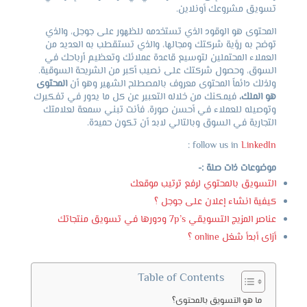
تسويق مشروعك أونلاين.
المحتوى هو الوقود الذي تستخدمه للظهور على جوجل، والذي
توضح به رؤية شركتك ومجالها، والذي تستقطب به العديد من
العملاء المحتملين لتوسيع قاعدة عملائك وتعظيم أرباحك في
السوق، وحصول شركتك على نصيب أكبر من الشريحة السوقية.
ولذلك دائماً المحتوى معروف بالمصطلح الشهير وهو أن
المحتوى
هو الملك،
فيمكنك من خلاله التعبير عن كل ما يدور في تفكيرك
وتوصيله للعملاء في أحسن صورة، فأنت تبني سمعة لعلامتك
التجارية في السوق وبالتالي لابد أن تكون حميدة.
:
follow us in
LinkedIn
موضوعات ذات صلة :-
التسويق بالمحتوي لرفع ترتيب موقعك
كيفية انشاء إعلان على جوجل ؟
عناصر المزيج التسويقي 7p’s ودورها في تسويق منتجاتك
أزاى أبدأ شغل online ؟
Table of Contents
ما هو التسويق بالمحتوى؟