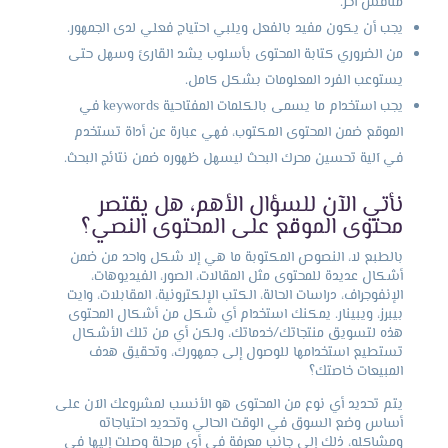
منافس آخر.
يجب أن يكون مفيد بالفعل ويلبي احتياج فعلي لدى الجمهور.
من الضروري كتابة المحتوى بأسلوب يشد القارئ وسهل حتى
يستوعب الفرد المعلومات بشكل كامل.
يجب استخدام ما يسمى بالكلمات المفتاحية keywords في
الموقع ضمن المحتوى المكتوب، فهي عبارة عن أداة تستخدم
في آلية تحسين محرك البحث ليسهل ظهوره ضمن نتائج البحث.
نأتي الآن للسؤال الأهم، هل يقتصر
محتوى الموقع على المحتوى النصي؟
بالطبع لا، النصوص المكتوبة ما هي إلا شكل واحد من ضمن
أشكال عديدة للمحتوى مثل المقالات، الصور، الفيديوهات،
الإنفوجراف، دراسات الحالة، الكتب الإلكترونية، المقابلات، وايت
بيبرز، ويبينار. يمكنك استخدام أي شكل من أشكال المحتوى
هذه لتسويق منتجاتك/خدماتك، ولكن أي من تلك الأشكال
تستطيع استخدامها للوصول إلى جمهورك، وتحقيق هدف
المبيعات خاصتك؟
يتم تحديد أي نوع من المحتوى هو الأنسب لمشروعك الآن على
أساس وضع السوق في الوقت الحالي وتحديد احتياجاته
ومشاكله، ذلك إلى جانب معرفة في أي مرحلة وصلت إليها في