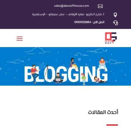
sales@alexsofthouse.com

2 شارع الكازينو -عمارة الأوقاف – سان ستيفانو – الإسكندرية

اتصل الآن : 01000122684

أحدث المقالات