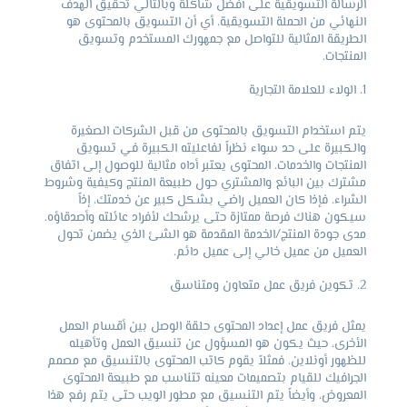
الرسالة التسويقية على أفضل شاكلة وبالتالي تحقيق الهدف
النهائي من الحملة التسويقية. أي أن التسويق بالمحتوى هو
الطريقة المثالية للتواصل مع جمهورك المستخدم وتسويق
المنتجات.
الولاء للعلامة التجارية
يتم استخدام التسويق بالمحتوى من قبل الشركات الصغيرة
والكبيرة على حد سواء نظراً لفاعليته الكبيرة في تسويق
المنتجات والخدمات. المحتوى يعتبر أداه مثالية للوصول إلى اتفاق
مشترك بين البائع والمشتري حول طبيعة المنتج وكيفية وشروط
الشراء. فإذا كان العميل راضي بشكل كبير عن خدمتك، إذاً
سيكون هناك فرصة ممتازة حتى يرشحك لأفراد عائلته وأصدقاؤه.
مدى جودة المنتج/الخدمة المقدمة هو الشئ الذي يضمن تحول
العميل من عميل خالي إلى عميل دائم.
تكوين فريق عمل متعاون ومتناسق
يمثل فريق عمل إعداد المحتوى حلقة الوصل بين أقسام العمل
الأخرى، حيث يكون هو المسؤول عن تنسيق العمل وتأهيله
للظهور أونلاين. فمثلاً يقوم كاتب المحتوى بالتنسيق مع مصمم
الجرافيك للقيام بتصميمات معينه تتناسب مع طبيعة المحتوى
المعروض، وأيضاً يتم التنسيق مع مطور الويب حتى يتم رفع هذا